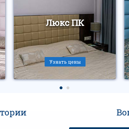
Люкс ПК
Узнать цены
атории
Во