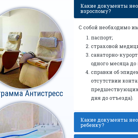
Какие документы нео
взрослому?
С собой необходимо им
паспорт;
страховой медиц
санаторно-курорт
одного месяца до 
справки об эпид
отсутствии конта
предшествующих 
грамма Антистресс
дня до отъезда).
Какие документы нео
ребенку?