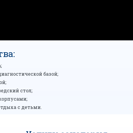
ва:
;
диагностической базой;
ой;
едский стол;
корпусами;
тдыха с детьми.